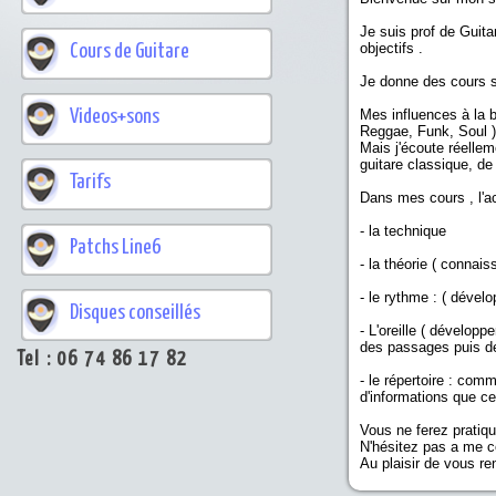
Je suis prof de Guita
objectifs .
Cours de Guitare
Je donne des cours s
Videos+sons
Mes influences à la b
Reggae, Funk, Soul )
Mais j'écoute réellem
guitare classique, de 
Tarifs
Dans mes cours , l'a
- la technique
Patchs Line6
- la théorie ( connai
- le rythme : ( dével
Disques conseillés
- L'oreille ( dévelo
des passages puis de
Tel : 06 74 86 17 82
- le répertoire : com
d'informations que c
Vous ne ferez pratiq
N'hésitez pas a me c
Au plaisir de vous re